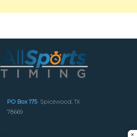
PO Box 175
Spicewood, TX
78669