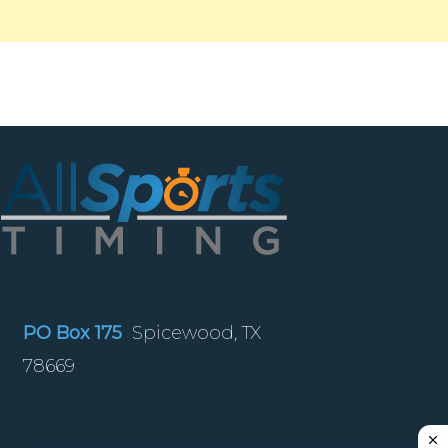
PO Box 175
Spicewood, TX
78669