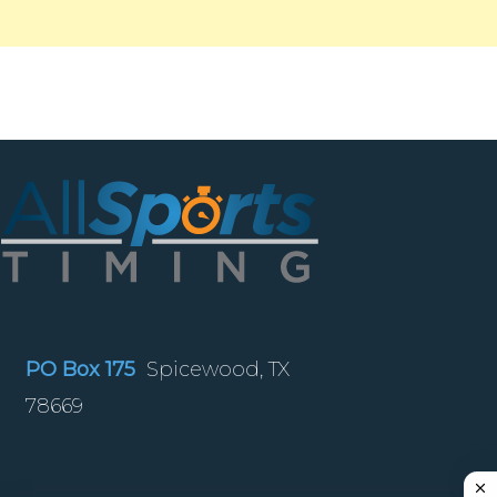
PO Box 175
Spicewood, TX
78669