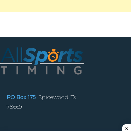
PO Box 175
Spicewood, TX
78669