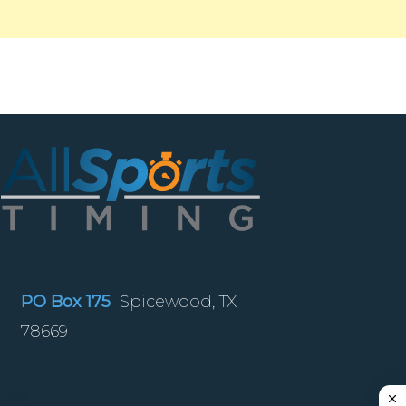
PO Box 175
Spicewood, TX
78669