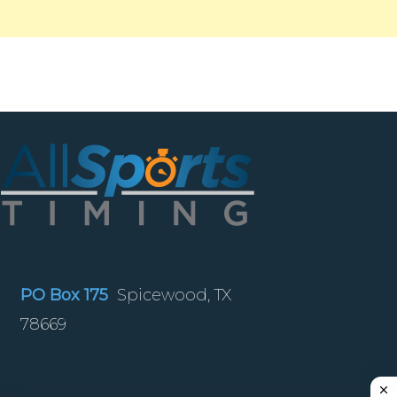
PO Box 175
Spicewood, TX
78669