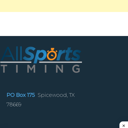
PO Box 175
Spicewood, TX
78669