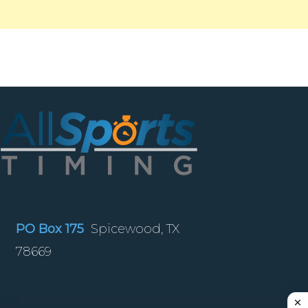
PO Box 175
Spicewood, TX
78669